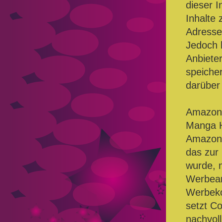
dieser I
Inhalte 
Adresse 
Jedoch h
Anbieter
speicher
darüber 
Amazon
Manga H
Amazon 
das zur 
wurde, m
Werbean
Werbeko
setzt Co
nachvol