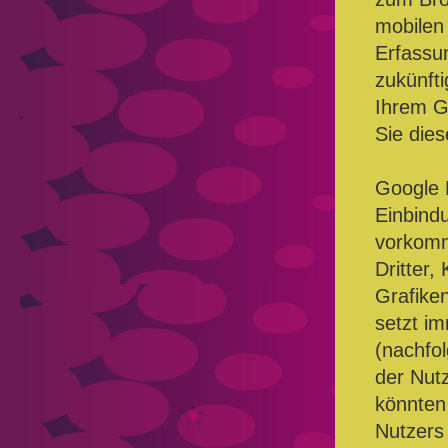
mobilen 
Erfassu
zukünfti
Ihrem G
Sie dies
Google
Einbind
vorkomm
Dritter
Grafike
setzt im
(nachfol
der Nut
könnten 
Nutzers 