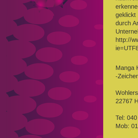
erkennen
geklick
durch A
Untern
http://
ie=UTF
Manga 
-Zeiche
Wohlers
22767 
Tel: 040
Mob: 01