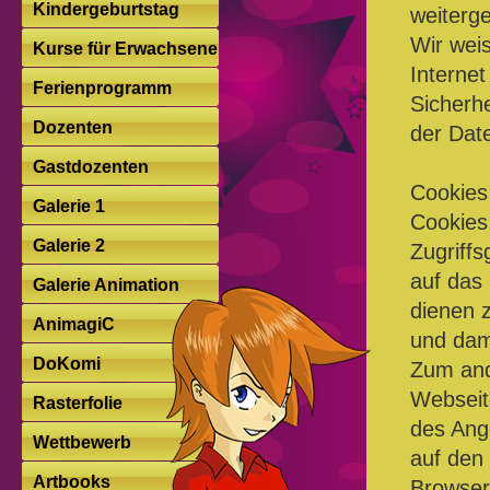
Kindergeburtstag
weiterg
Wir wei
Kurse für Erwachsene
Internet
Ferienprogramm
Sicherh
Dozenten
der Date
Gastdozenten
Cookies
Galerie 1
Cookies 
Galerie 2
Zugriffs
auf das
Galerie Animation
dienen 
AnimagiC
und dam
DoKomi
Zum and
Webseit
Rasterfolie
des Ang
Wettbewerb
auf den
Artbooks
Browser