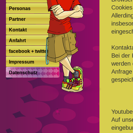
Cookies 
Personas
Allerdin
Partner
insbeso
Kontakt
eingesc
Anfahrt
Kontak
facebook + twitter
Bei der
Impressum
werden 
Anfrage 
Datenschutz
gespeich
Youtube
Auf uns
eingebu