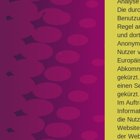
Analyse
Die dur
Benutzu
Regel a
und dort
Anonymi
Nutzer 
Europäi
Abkomme
gekürzt.
einen S
gekürzt.
Im Auft
Informa
die Nut
Website
der Web