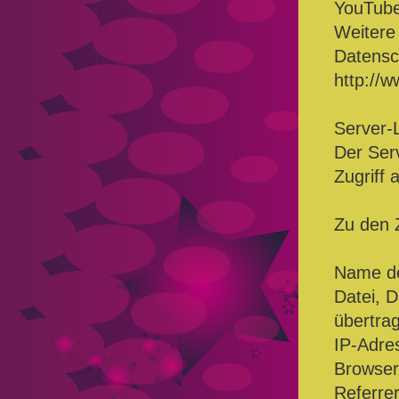
YouTube
Weitere 
Datensc
http://
Server-L
Der Ser
Zugriff 
Zu den 
Name de
Datei, 
übertra
IP-Adres
Browser
Referre