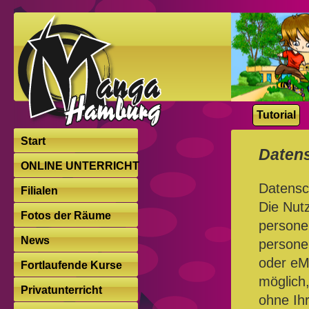
Tutorial
Start
Daten
ONLINE UNTERRICHT
Datensch
Filialen
Die Nut
Fotos der Räume
persone
News
persone
oder eMa
Fortlaufende Kurse
möglich,
Privatunterricht
ohne Ih