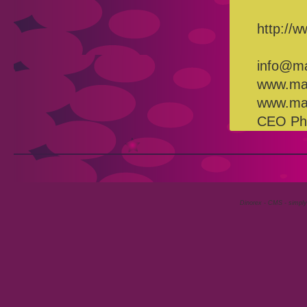
http://
info@m
www.ma
www.man
CEO Phi
Dinorex - CMS - simply