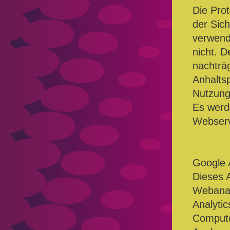
Die Pro
der Sic
verwende
nicht. D
nachträ
Anhaltsp
Nutzung
Es werde
Webserv
Google 
Dieses 
Webanal
Analytic
Compute