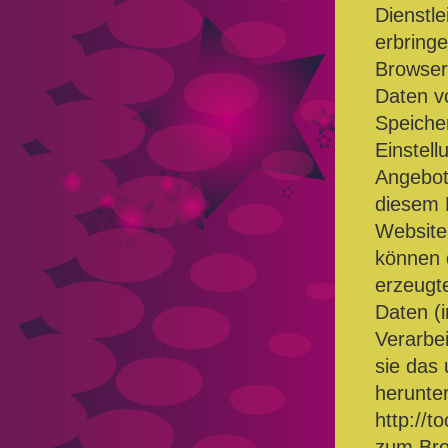
Dienstl
erbring
Browser 
Daten v
Speiche
Einstell
Angebot 
diesem F
Website
können 
erzeugt
Daten (i
Verarbe
sie das
herunter
http://t
zum Bro