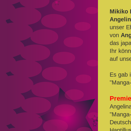
Mikiko
Angelin
unser E
von
Ang
das jap
Ihr kön
auf uns
Es gab 
"Manga-
Premie
Angelin
"Manga-
Deutsch
Haptillu