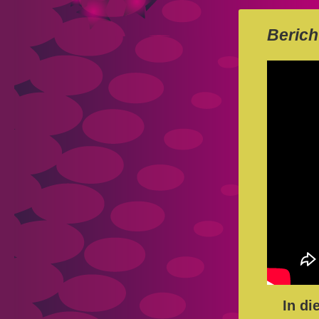
Berich
In di