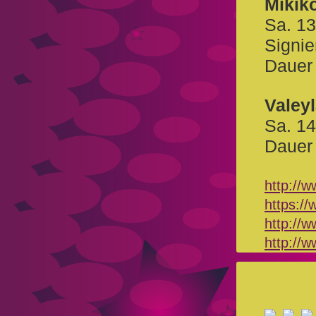
Mikik
Sa. 1
Signie
Dauer
Valey
Sa. 1
Dauer
http://
https:/
http://
http://