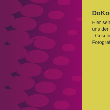
DoKom
Hier se
uns der 
Geschos
Fotogra