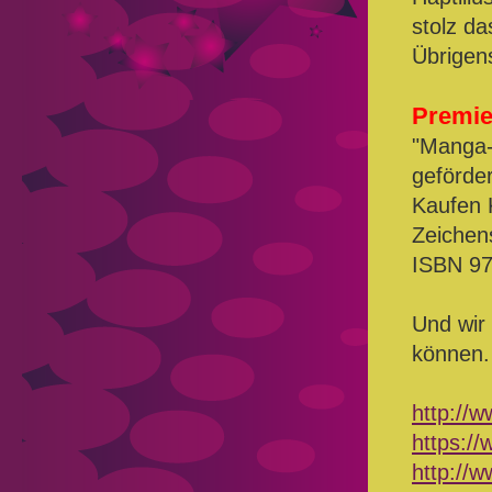
stolz d
Übrigen
Premie
"Manga
geförder
Kaufen 
Zeichen
ISBN 97
Und wir 
können.
http://
https:/
http://