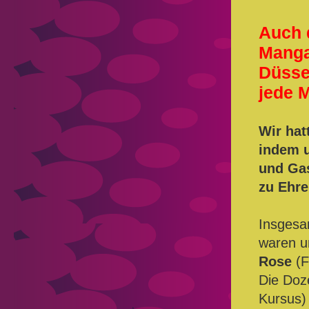
Auch 
Manga
Düsse
jede 
Wir ha
indem 
und Gas
zu Ehre
Insgesa
waren u
Rose
(F
Die Doz
Kursus)