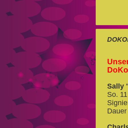
DOKOMI
Unser
DoKo
Sally
So. 1
Signie
Dauer
Charl