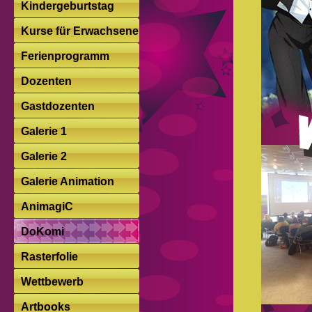
Kindergeburtstag
Kurse für Erwachsene
Ferienprogramm
Dozenten
Gastdozenten
Galerie 1
Galerie 2
Galerie Animation
AnimagiC
DoKomi
Rasterfolie
Wettbewerb
Artbooks