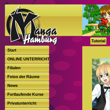
Tutorial
Start
ONLINE UNTERRICHT
Filialen
Fotos der Räume
News
Fortlaufende Kurse
Privatunterricht