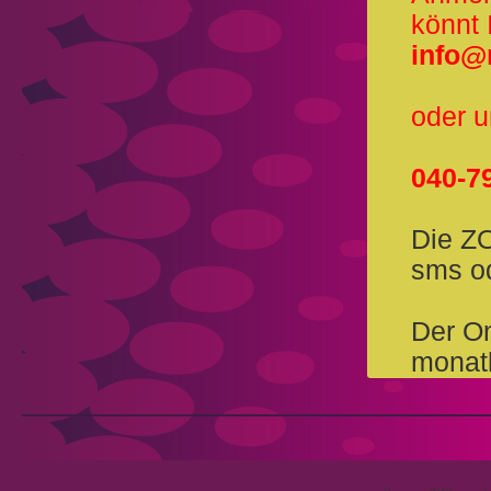
könnt 
info@
oder u
040-7
Die Z
sms o
Der On
monatl