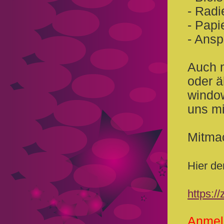
- Rad
- Papi
- Ansp
Auch 
oder ä
window
uns m
Mitma
Hier d
https:/
Anmeld