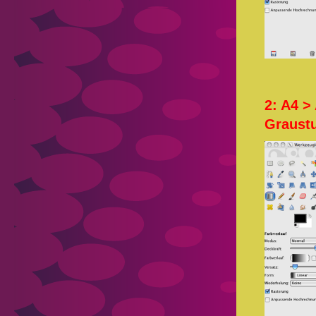
2: A4 >
Graust