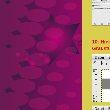
10: Hie
Graust