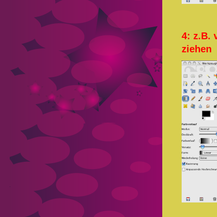
4: z.B.
ziehen