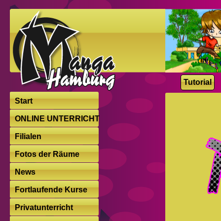
Tutorial
Start
ONLINE UNTERRICHT
Filialen
Fotos der Räume
News
Fortlaufende Kurse
Privatunterricht