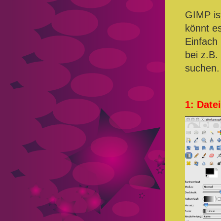
GIMP is
könnt e
Einfach
bei z.B
suchen.
1: Date