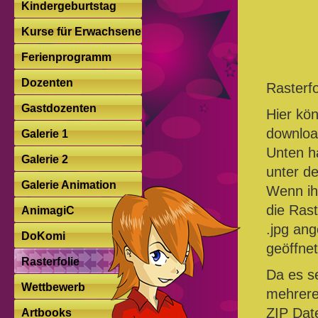
Kindergeburtstag
Kurse für Erwachsene
Ferienprogramm
Dozenten
Rasterfol
Gastdozenten
Hier kö
downlo
Galerie 1
Unten ha
Galerie 2
unter d
Galerie Animation
Wenn ih
die Rast
AnimagiC
.jpg an
DoKomi
geöffne
Rasterfolie
Da es se
Wettbewerb
mehrer
ZIP Dat
Artbooks