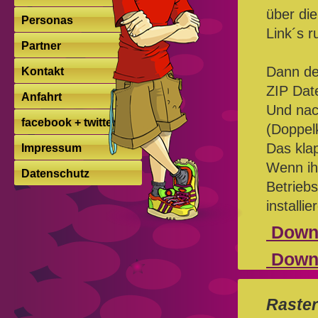
über di
Personas
Link´s r
Partner
Dann de
Kontakt
ZIP Dat
Anfahrt
Und nac
facebook + twitter
(Doppelk
Das kla
Impressum
Wenn ihr
Datenschutz
Betrieb
installie
Downl
Downl
Raster