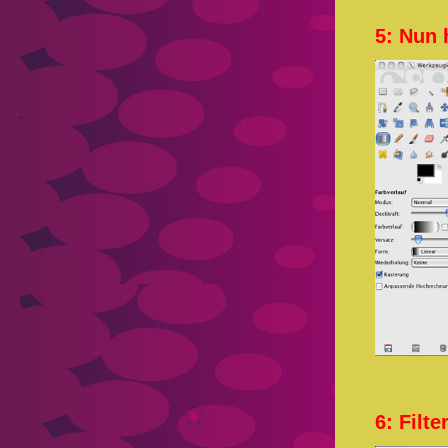
5: Nun 
6: Filt